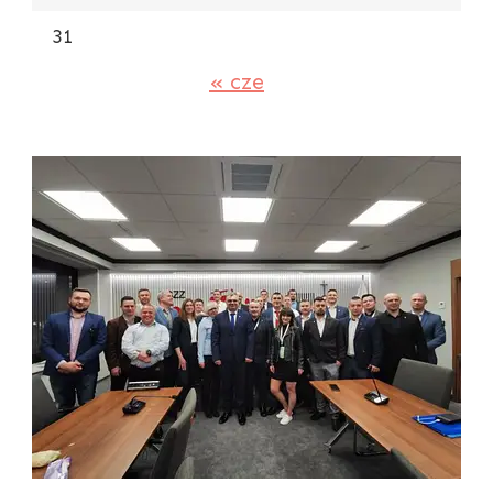
31
« cze