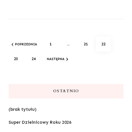
Stronicowanie
STRONA
STRONA
STRONA
1
…
21
22
POPRZEDNIA
wpisów
STRONA
STRONA
23
24
NASTĘPNA
OSTATNIO
(brak tytułu)
Super Dzielnicowy Roku 2026