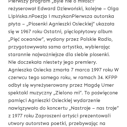
Pierwszy program „Byle nie o miłości”
reżyserował Edward Dziewoński, kolejne – Olga
Lipińska.nPoezja i muzykanPierwsza autorska
płyta – „Piosenki Agnieszki Osieckiej” ukazała
się w 1967 roku Ostatni, pięciopłytowy album
„Pięć oceanów”, wydany przez Polskie Radio,
przygotowywała sama artystka, wybierając
starannie najważniejsze dla siebie piosenki.
Nie doczekała niestety jego premiery.
Agnieszka Osiecka zmarła 7 marca 1997 roku W
czerwcu tego samego roku, w ramach 34. KFPP
odbył się wyreżyserowany przez Magdę Umer
spektakl muzyczny „Zielono mi”. To poświęcone
pamięci Agnieszki Osieckiej wydarzenie
nawiązywało do koncertu „Nastroje – nas troje”
z 1977 roku Zaproszeni artyści prezentowali
utwory autorstwa poetki, przebywając na