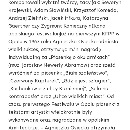
komponowali wybitni twórcy, tacy jak: Seweryn
Krajewski, Adam Sławiński, Krzysztof Komeda,
Andrzej Zieliński, Jacek Mikuła, Katarzyna
Gaertner czy Zygmunt Konieczny.nIkona
opolskiego festiwalunJuż na pierwszym KFPP w
Opolu w 1963 roku Agnieszka Osiecka odniosła
wielki sukces, otrzymując m.in. nagrodę
indywidualną za „Piosenkę o okularnikach”
(muz. Jarosław Newerly Abramow) oraz sześć
wyróżnień za piosenki: „Białe szaleństwo”,
„Czerwony Kapturek”, „Gdzie jest szlagier”,
„Kochankowie z ulicy Kamiennej”, „Solo na
kontrabasie” oraz „Ulice wielkich miast”. Od
czasu pierwszego Festiwalu w Opolu piosenki z
tekstami artystki wielokrotnie były
wykonywane oraz nagradzane w opolskim
Amfiteatrze. – Agnieszka Osiecka otrzymała