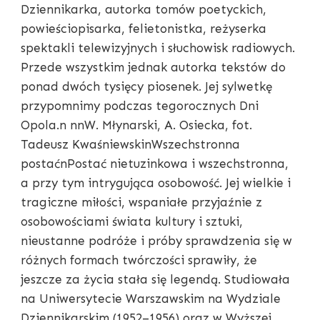
Dziennikarka, autorka tomów poetyckich,
powieściopisarka, felietonistka, reżyserka
spektakli telewizyjnych i słuchowisk radiowych.
Przede wszystkim jednak autorka tekstów do
ponad dwóch tysięcy piosenek. Jej sylwetkę
przypomnimy podczas tegorocznych Dni
Opola.n nnW. Młynarski, A. Osiecka, fot.
Tadeusz KwaśniewskinWszechstronna
postaćnPostać nietuzinkowa i wszechstronna,
a przy tym intrygująca osobowość. Jej wielkie i
tragiczne miłości, wspaniałe przyjaźnie z
osobowościami świata kultury i sztuki,
nieustanne podróże i próby sprawdzenia się w
różnych formach twórczości sprawiły, że
jeszcze za życia stała się legendą. Studiowała
na Uniwersytecie Warszawskim na Wydziale
Dziennikarskim (1952–1956) oraz w Wyższej