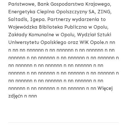
Państwowe, Bank Gospodarstwa Krajowego,
Energetyka Cieplna Opolszczyzny SA, ZING,
Saltadis, Igepa. Partnerzy wydarzenia to
Wojewódzka Biblioteka Publiczna w Opolu,
Zakłady Komunalne w Opolu, Wydział Sztuki
Uniwersytetu Opolskiego oraz WiK Opole.n nn
n nn nn nnnnnn n nn nnnnnn n nn nnnnnn n nn
nnnnnn n nn nnnnnn n nn nnnnnn n nn nnnnnn n
nn nnnnnn n nn nnnnnn n nn nnnnnn n nn
nnnnnn n nn nnnnnn n nn nnnnnn n nn nnnnnn n
nn nnnnnn n nn nnnnnn n nn nnnnnn n nn
nnnnnn n nn nnnnnn n nn nnnnnn n nn Więcej
zdjęćn n nnn