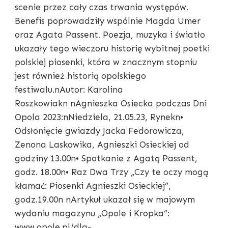
scenie przez cały czas trwania występów.
Benefis poprowadziły wspólnie Magda Umer
oraz Agata Passent. Poezja, muzyka i światło
ukazały tego wieczoru historię wybitnej poetki
polskiej piosenki, która w znacznym stopniu
jest również historią opolskiego
festiwalu.nAutor: Karolina
Roszkowiakn nAgnieszka Osiecka podczas Dni
Opola 2023:nNiedziela, 21.05.23, Rynekn•
Odsłonięcie gwiazdy Jacka Fedorowicza,
Zenona Laskowika, Agnieszki Osieckiej od
godziny 13.00n• Spotkanie z Agatą Passent,
godz. 18.00n• Raz Dwa Trzy „Czy te oczy mogą
kłamać: Piosenki Agnieszki Osieckiej”,
godz.19.00n nArtykuł ukazał się w majowym
wydaniu magazynu „Opole i Kropka”:
www.opole.pl/dla-