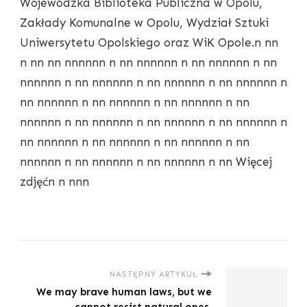
Wojewódzka Biblioteka Publiczna w Opolu,
Zakłady Komunalne w Opolu, Wydział Sztuki
Uniwersytetu Opolskiego oraz WiK Opole.n nn
n nn nn nnnnnn n nn nnnnnn n nn nnnnnn n nn
nnnnnn n nn nnnnnn n nn nnnnnn n nn nnnnnn n
nn nnnnnn n nn nnnnnn n nn nnnnnn n nn
nnnnnn n nn nnnnnn n nn nnnnnn n nn nnnnnn n
nn nnnnnn n nn nnnnnn n nn nnnnnn n nn
nnnnnn n nn nnnnnn n nn nnnnnn n nn Więcej
zdjęćn n nnn
NASTĘPNY ARTYKUŁ
We may brave human laws, but we
cannot resist natural ones.