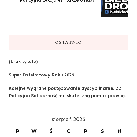
Policyjna „Akcja 41” także u nas?
OSTATNIO
(brak tytułu)
Super Dzielnicowy Roku 2026
Kolejne wygrane postępowanie dyscyplinarne. ZZ
Policyjna Solidarność ma skuteczną pomoc prawną.
sierpień 2026
P
W
Ś
C
P
S
N