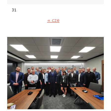
31
« cze