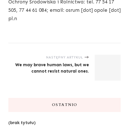
Ochrony Środowiska i Rolnictwa: tel. 77 54 17
505, 77 44 61 084; email: osrum [dot] opole [dot]
pl.n
NASTĘPNY ARTYKUŁ
We may brave human laws, but we
cannot resist natural ones.
OSTATNIO
(brak tytułu)