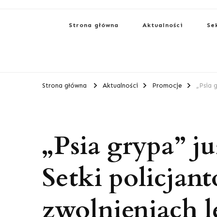
Strona główna
Aktualności
Se
Strona główna
Aktualności
Promocje
„Psia 
„Psia grypa” j
Setki policjan
zwolnieniach l