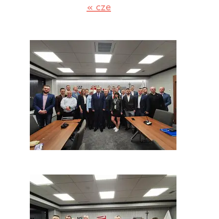
« cze